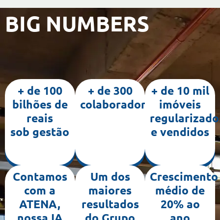
BIG NUMBERS
+ de 100
+ de 300
+ de 10 mil
bilhões de
colaboradores
imóveis
reais
regularizado
sob gestão
e vendidos
Contamos
Um dos
Crescimento
com a
maiores
médio de
ATENA,
resultados
20% ao
nossa IA
do Grupo
ano