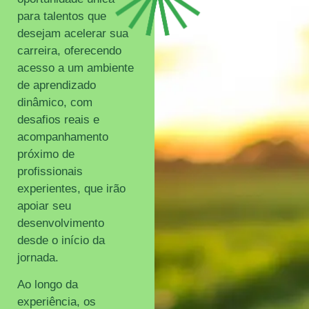
para talentos que
desejam acelerar sua
carreira, oferecendo
acesso a um ambiente
de aprendizado
dinâmico, com
desafios reais e
acompanhamento
próximo de
profissionais
experientes, que irão
apoiar seu
desenvolvimento
desde o início da
jornada.
Ao longo da
experiência, os