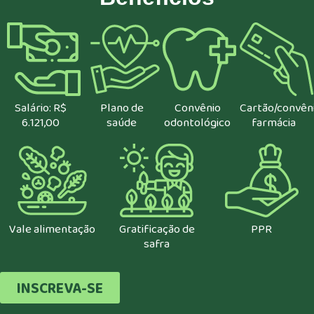
Salário: R$
Plano de
Convênio
Cartão/convên
6.121,00
saúde
odontológico
farmácia
Vale alimentação
Gratificação de
PPR
safra
INSCREVA-SE