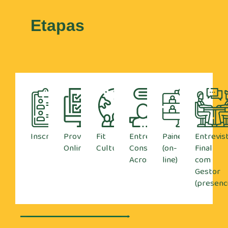
Etapas
Inscrição
Provas
Fit
Entrevista
Painel
Entrevis
Online
Cultural
Consultor
(on-
Final
Across
line)
com
Gestor
(presenci