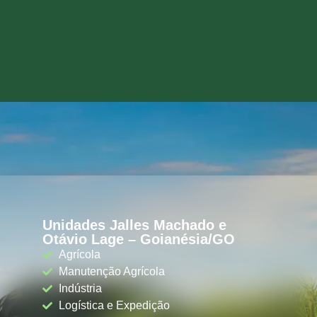
Unidades Jalles Machado e
Otávio Lage – Goianésia/GO
Agrícola
Manutenção Agrícola
Indústria
Logística e Expedição