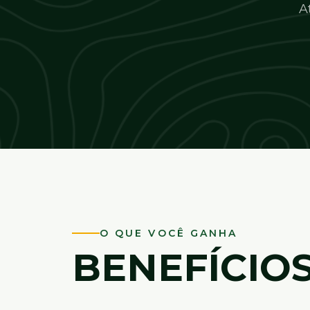
A
O QUE VOCÊ GANHA
BENEFÍCIO