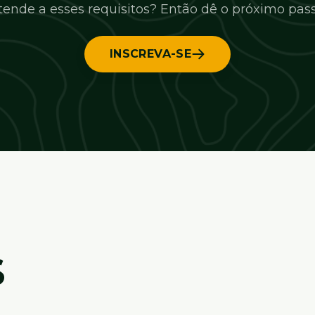
tende a esses requisitos? Então dê o próximo pass
INSCREVA-SE
S